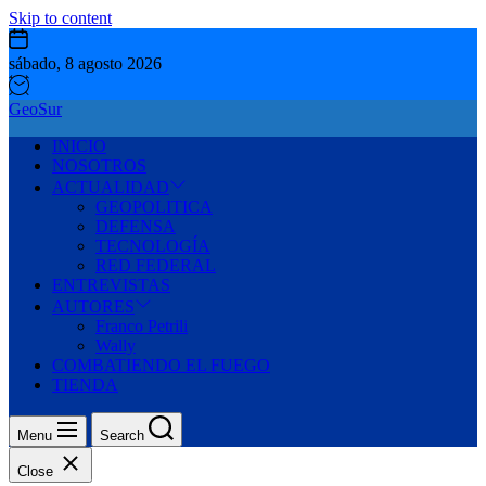
Skip to content
sábado, 8 agosto 2026
GeoSur
INICIO
NOSOTROS
ACTUALIDAD
GEOPOLITICA
DEFENSA
TECNOLOGÍA
RED FEDERAL
ENTREVISTAS
AUTORES
Franco Petrili
Wally
COMBATIENDO EL FUEGO
TIENDA
Menu
Search
Close