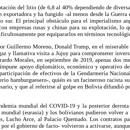
tación del litio (de 6,8 al 40% dependiendo de diversa
n exportadora y ha fungido -al menos desde la Guerra d
o sur. El principal obstáculo para el imperialismo a
con empresas rusas y chinas para su explotación, lo q
ificultosamente por equipararlos en términos tecnológi
or Guillermo Moreno, Donald Trump, en el miserable pa
az y llamativa visita a Jujuy para comprometer inversi
erardo Morales, en septiembre de 2019, apenas dos me
n impune apoyo diplomático, económico y operativo de
sa participación de efectivos de la Gendarmería Nacio
rio hamburguesero-, quién es un facineroso racista su
ario, y que al referirse al golpe en Bolivia difundió p
pandemia mundial del COVID-19 y la posterior derrota
a mundial (eurasia) y los bolivianos pudieron volver a
s, Lucho Arce, al Palacio Quemado. Los contratos para
por el gobierno de facto- volvieron a activarse, aunque