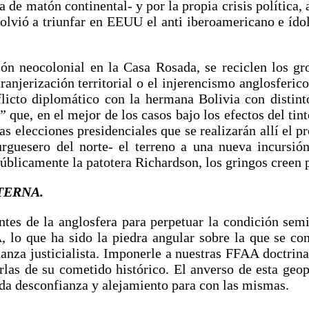
de matón continental- y por la propia crisis política, a
ú, volvió a triunfar en EEUU el anti iberoamericano e 
n neocolonial en la Casa Rosada, se reciclen los gro
tranjerización territorial o el injerencismo anglosfer
cto diplomático con la hermana Bolivia con distinto
que, en el mejor de los casos bajo los efectos del tinto
as elecciones presidenciales que se realizarán allí el 
urguesero del norte- el terreno a una nueva incursió
úblicamente la patotera Richardson, los gringos creen 
TERNA.
tes de la anglosfera para perpetuar la condición sem
, lo que ha sido la piedra angular sobre la que se co
nza justicialista. Imponerle a nuestras FFAA doctrina
rlas de su cometido histórico. El anverso de esta geop
da desconfianza y alejamiento para con las mismas.