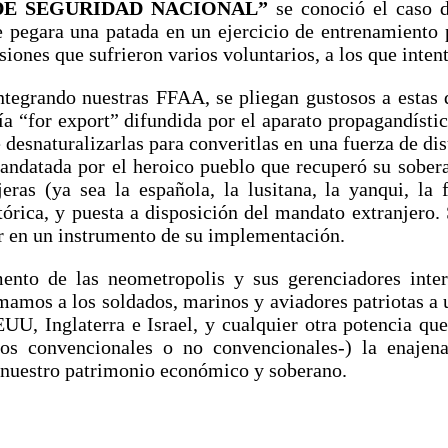
DE SEGURIDAD NACIONAL”
se conoció el caso d
 pegara una patada en un ejercicio de entrenamiento
esiones que sufrieron varios voluntarios, a los que int
ntegrando nuestras FFAA, se pliegan gustosos a estas d
ía “for export” difundida por el aparato propagandísti
e desnaturalizarlas para converitlas en una fuerza de di
mandatada por el heroico pueblo que recuperó su sober
eras (ya sea la española, la lusitana, la yanqui, la 
órica, y puesta a disposición del mandato extranjero. 
tir en un instrumento de su implementación.
ento de las neometropolis y sus gerenciadores inter
amamos a los soldados, marinos y aviadores patriotas a 
UU, Inglaterra e Israel, y cualquier otra potencia qu
odos convencionales o no convencionales-) la enajen
nuestro patrimonio económico y soberano.