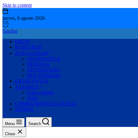
Skip to content
jueves, 6 agosto 2026
GeoSur
INICIO
NOSOTROS
ACTUALIDAD
GEOPOLITICA
DEFENSA
TECNOLOGÍA
RED FEDERAL
ENTREVISTAS
AUTORES
Franco Petrili
Wally
COMBATIENDO EL FUEGO
TIENDA
Menu
Search
Close