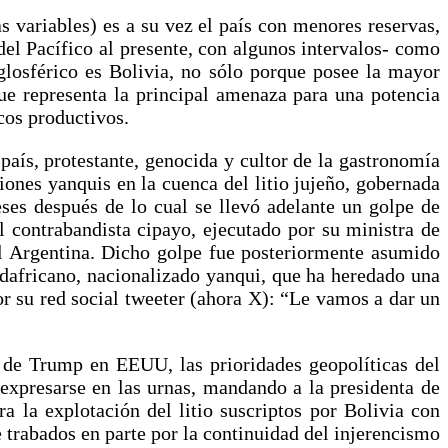
s variables) es a su vez el país con menores reservas,
el Pacífico al presente, con algunos intervalos- como
nglosférico es Bolivia, no sólo porque posee la mayor
ue representa la principal amenaza para una potencia
cos productivos.
ís, protestante, genocida y cultor de la gastronomía
ones yanquis en la cuenca del litio jujeño, gobernada
ses después de lo cual se llevó adelante un golpe de
l contrabandista cipayo, ejecutado por su ministra de
nal Argentina. Dicho golpe fue posteriormente asumido
dafricano, nacionalizado yanqui, que ha heredado una
or su red social tweeter (ahora X): “Le vamos a dar un
 de Trump en EEUU, las prioridades geopolíticas del
 expresarse en las urnas, mandando a la presidenta de
 la explotación del litio suscriptos por Bolivia con
 trabados en parte por la continuidad del injerencismo