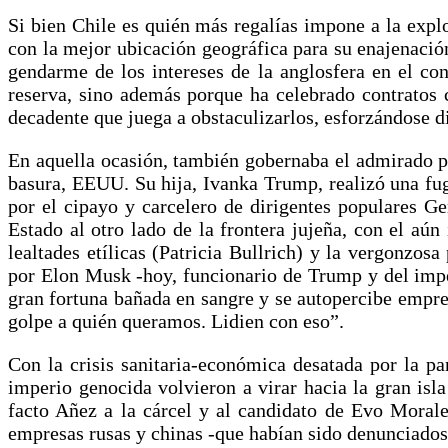
Si bien Chile es quién más regalías impone a la explo
con la mejor ubicación geográfica para su enajenació
gendarme de los intereses de la anglosfera en el con
reserva, sino además porque ha celebrado contratos 
decadente que juega a obstaculizarlos, esforzándose d
En aquella ocasión, también gobernaba el admirado p
basura, EEUU. Su hija, Ivanka Trump, realizó una fug
por el cipayo y carcelero de dirigentes populares G
Estado al otro lado de la frontera jujeña, con el aú
lealtades etílicas (Patricia Bullrich) y la vergonzo
por Elon Musk -hoy, funcionario de Trump y del impe
gran fortuna bañada en sangre y se autopercibe empres
golpe a quién queramos. Lidien con eso”.
Con la crisis sanitaria-económica desatada por la 
imperio genocida volvieron a virar hacia la gran isl
facto Añez a la cárcel y al candidato de Evo Morale
empresas rusas y chinas -que habían sido denunciados 