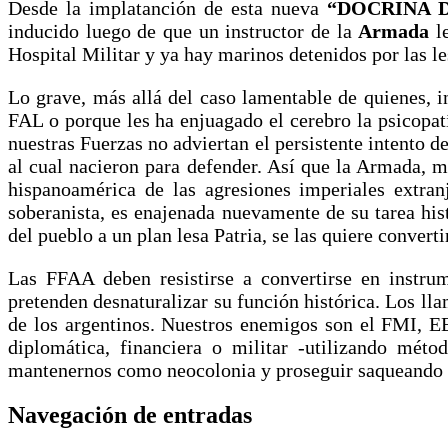
Desde la implatanción de esta nueva
“DOCRINA 
inducido luego de que un instructor de la
Armada
le
Hospital Militar y ya hay marinos detenidos por las l
Lo grave, más allá del caso lamentable de quienes, i
FAL o porque les ha enjuagado el cerebro la psicopat
nuestras Fuerzas no adviertan el persistente intento d
al cual nacieron para defender. Así que la Armada, 
hispanoamérica de las agresiones imperiales extranj
soberanista, es enajenada nuevamente de su tarea hist
del pueblo a un plan lesa Patria, se las quiere conver
Las FFAA deben resistirse a convertirse en instrum
pretenden desnaturalizar su función histórica. Los ll
de los argentinos. Nuestros enemigos son el FMI, EE
diplomática, financiera o militar -utilizando mét
mantenernos como neocolonia y proseguir saqueando 
Navegación de entradas