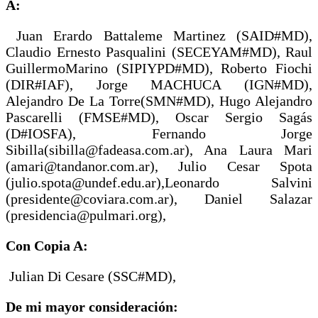
A:
Juan Erardo Battaleme Martinez (SAID#MD),
Claudio Ernesto Pasqualini (SECEYAM#MD), Raul
GuillermoMarino (SIPIYPD#MD), Roberto Fiochi
(DIR#IAF), Jorge MACHUCA (IGN#MD),
Alejandro De La Torre(SMN#MD), Hugo Alejandro
Pascarelli (FMSE#MD), Oscar Sergio Sagás
(D#IOSFA), Fernando Jorge
Sibilla(sibilla@fadeasa.com.ar), Ana Laura Mari
(amari@tandanor.com.ar), Julio Cesar Spota
(julio.spota@undef.edu.ar),Leonardo Salvini
(presidente@coviara.com.ar), Daniel Salazar
(presidencia@pulmari.org),
Con Copia A:
Julian Di Cesare (SSC#MD),
De mi mayor consideración: