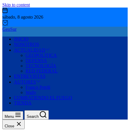
Skip to content
sábado, 8 agosto 2026
GeoSur
INICIO
NOSOTROS
ACTUALIDAD
GEOPOLITICA
DEFENSA
TECNOLOGÍA
RED FEDERAL
ENTREVISTAS
AUTORES
Franco Petrili
Wally
COMBATIENDO EL FUEGO
TIENDA
Menu
Search
Close