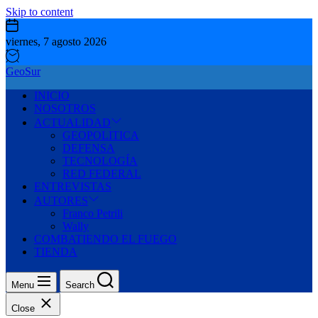
Skip to content
viernes, 7 agosto 2026
GeoSur
INICIO
NOSOTROS
ACTUALIDAD
GEOPOLITICA
DEFENSA
TECNOLOGÍA
RED FEDERAL
ENTREVISTAS
AUTORES
Franco Petrili
Wally
COMBATIENDO EL FUEGO
TIENDA
Menu
Search
Close