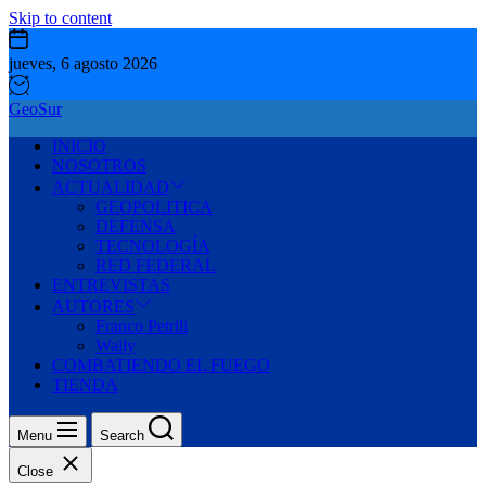
Skip to content
jueves, 6 agosto 2026
GeoSur
INICIO
NOSOTROS
ACTUALIDAD
GEOPOLITICA
DEFENSA
TECNOLOGÍA
RED FEDERAL
ENTREVISTAS
AUTORES
Franco Petrili
Wally
COMBATIENDO EL FUEGO
TIENDA
Menu
Search
Close