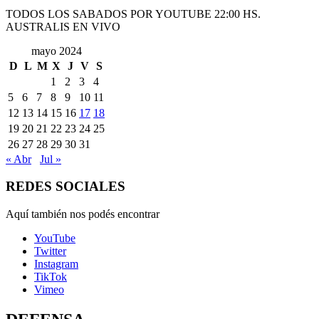
TODOS LOS SABADOS POR YOUTUBE 22:00 HS.
AUSTRALIS EN VIVO
mayo 2024
D
L
M
X
J
V
S
1
2
3
4
5
6
7
8
9
10
11
12
13
14
15
16
17
18
19
20
21
22
23
24
25
26
27
28
29
30
31
« Abr
Jul »
REDES SOCIALES
Aquí también nos podés encontrar
YouTube
Twitter
Instagram
TikTok
Vimeo