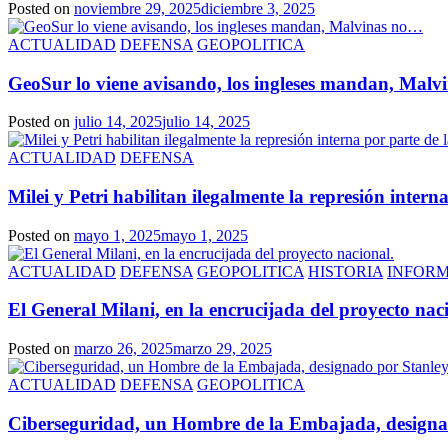
Posted on
noviembre 29, 2025
diciembre 3, 2025
ACTUALIDAD
DEFENSA
GEOPOLITICA
GeoSur lo viene avisando, los ingleses mandan, Mal
Posted on
julio 14, 2025
julio 14, 2025
ACTUALIDAD
DEFENSA
Milei y Petri habilitan ilegalmente la represión inter
Posted on
mayo 1, 2025
mayo 1, 2025
ACTUALIDAD
DEFENSA
GEOPOLITICA
HISTORIA
INFOR
El General Milani, en la encrucijada del proyecto nac
Posted on
marzo 26, 2025
marzo 29, 2025
ACTUALIDAD
DEFENSA
GEOPOLITICA
Ciberseguridad, un Hombre de la Embajada, designado