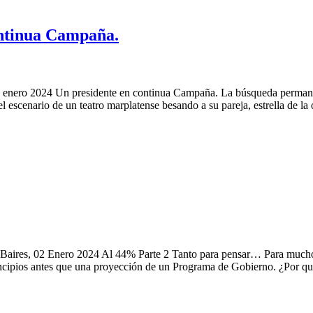
ntinua Campaña.
Campaña. La búsqueda permanente de legitimidad s
l escenario de un teatro marplatense besando a su pareja, estrella de la o
para pensar… Para muchos de quienes conforma
ncipios antes que una proyección de un Programa de Gobierno. ¿Por qué