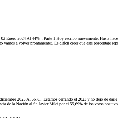
ribo nuevamente. Hasta hace dos días me costaba 
o vamos a volver prontamente). Es difícil creer que este porcentaje rep
rrando el 2023 y no dejo de darle vueltas a este nú
cia de la Nación al Sr. Javier Milei por el 55,69% de los votos positivos