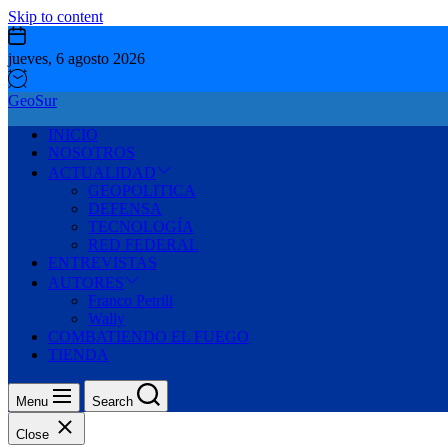
Skip to content
jueves, 6 agosto 2026
GeoSur
INICIO
NOSOTROS
ACTUALIDAD
GEOPOLITICA
DEFENSA
TECNOLOGÍA
RED FEDERAL
ENTREVISTAS
AUTORES
Franco Petrili
Wally
COMBATIENDO EL FUEGO
TIENDA
Menu
Search
Close