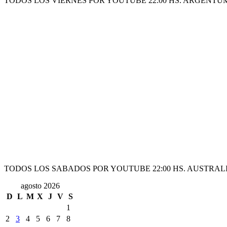
TODOS LOS VIERNES POR YOUTUBE 22:00 HS. ARGENTU
TODOS LOS SABADOS POR YOUTUBE 22:00 HS. AUSTRALI
agosto 2026
D
L
M
X
J
V
S
1
2
3
4
5
6
7
8