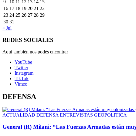
9
10
11
12
13
14
15
16
17
18
19
20
21
22
23
24
25
26
27
28
29
30
31
« Jul
REDES SOCIALES
Aquí también nos podés encontrar
YouTube
Twitter
Instagram
TikTok
Vimeo
DEFENSA
ACTUALIDAD
DEFENSA
ENTREVISTAS
GEOPOLITICA
General (R) Milani: “Las Fuerzas Armadas están muy