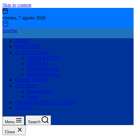
Skip to content
viernes, 7 agosto 2026
GeoSur
INICIO
NOSOTROS
ACTUALIDAD
GEOPOLITICA
DEFENSA
TECNOLOGÍA
RED FEDERAL
ENTREVISTAS
AUTORES
Franco Petrili
Wally
COMBATIENDO EL FUEGO
TIENDA
Menu
Search
Close