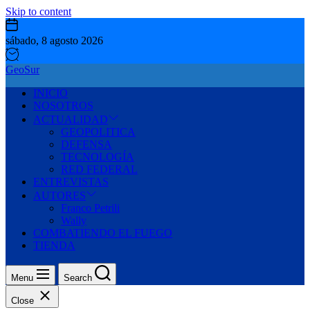
Skip to content
sábado, 8 agosto 2026
GeoSur
INICIO
NOSOTROS
ACTUALIDAD
GEOPOLITICA
DEFENSA
TECNOLOGÍA
RED FEDERAL
ENTREVISTAS
AUTORES
Franco Petrili
Wally
COMBATIENDO EL FUEGO
TIENDA
Menu
Search
Close