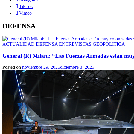
TikTok
Vimeo
DEFENSA
ACTUALIDAD
DEFENSA
ENTREVISTAS
GEOPOLITICA
General (R) Milani: “Las Fuerzas Armadas están muy
Posted on
noviembre 29, 2025
diciembre 3, 2025