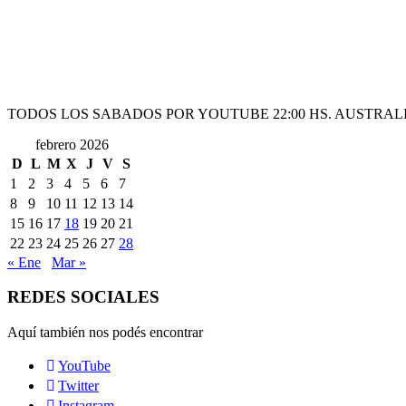
TODOS LOS SABADOS POR YOUTUBE 22:00 HS. AUSTRALI
febrero 2026
D
L
M
X
J
V
S
1
2
3
4
5
6
7
8
9
10
11
12
13
14
15
16
17
18
19
20
21
22
23
24
25
26
27
28
« Ene
Mar »
REDES SOCIALES
Aquí también nos podés encontrar
YouTube
Twitter
Instagram