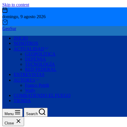
Skip to content
domingo, 9 agosto 2026
GeoSur
INICIO
NOSOTROS
ACTUALIDAD
GEOPOLITICA
DEFENSA
TECNOLOGÍA
RED FEDERAL
ENTREVISTAS
AUTORES
Franco Petrili
Wally
COMBATIENDO EL FUEGO
TIENDA
Menu
Search
Close