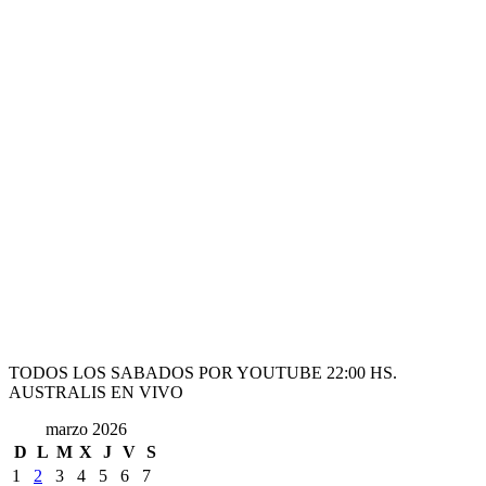
TODOS LOS SABADOS POR YOUTUBE 22:00 HS.
AUSTRALIS EN VIVO
marzo 2026
D
L
M
X
J
V
S
1
2
3
4
5
6
7