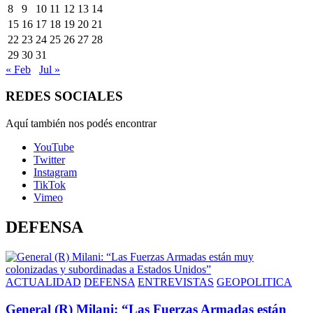
8
9
10
11
12
13
14
15
16
17
18
19
20
21
22
23
24
25
26
27
28
29
30
31
« Feb
Jul »
REDES SOCIALES
Aquí también nos podés encontrar
YouTube
Twitter
Instagram
TikTok
Vimeo
DEFENSA
ACTUALIDAD
DEFENSA
ENTREVISTAS
GEOPOLITICA
General (R) Milani: “Las Fuerzas Armadas están