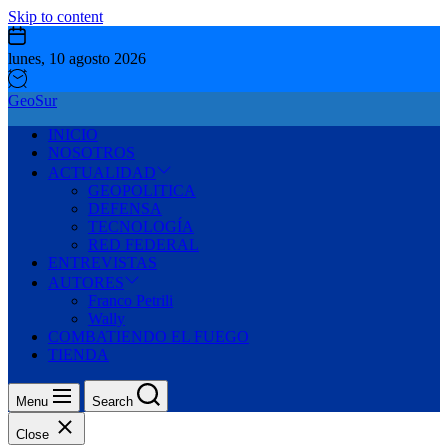
Skip to content
lunes, 10 agosto 2026
GeoSur
INICIO
NOSOTROS
ACTUALIDAD
GEOPOLITICA
DEFENSA
TECNOLOGÍA
RED FEDERAL
ENTREVISTAS
AUTORES
Franco Petrili
Wally
COMBATIENDO EL FUEGO
TIENDA
Menu
Search
Close