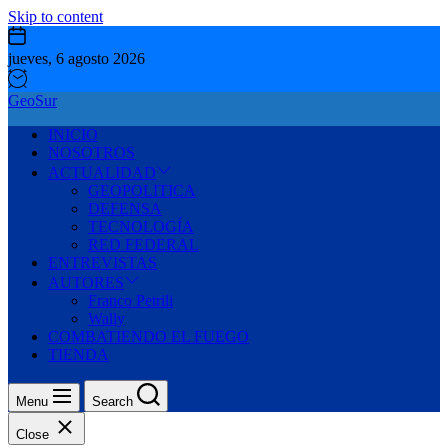
Skip to content
jueves, 6 agosto 2026
GeoSur
INICIO
NOSOTROS
ACTUALIDAD
GEOPOLITICA
DEFENSA
TECNOLOGÍA
RED FEDERAL
ENTREVISTAS
AUTORES
Franco Petrili
Wally
COMBATIENDO EL FUEGO
TIENDA
Menu
Search
Close