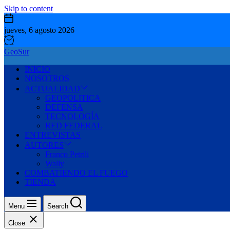
Skip to content
jueves, 6 agosto 2026
GeoSur
INICIO
NOSOTROS
ACTUALIDAD
GEOPOLITICA
DEFENSA
TECNOLOGÍA
RED FEDERAL
ENTREVISTAS
AUTORES
Franco Petrili
Wally
COMBATIENDO EL FUEGO
TIENDA
Menu
Search
Close