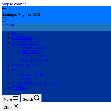
Skip to content
domingo, 9 agosto 2026
GeoSur
INICIO
NOSOTROS
ACTUALIDAD
GEOPOLITICA
DEFENSA
TECNOLOGÍA
RED FEDERAL
ENTREVISTAS
AUTORES
Franco Petrili
Wally
COMBATIENDO EL FUEGO
TIENDA
Menu
Search
Close