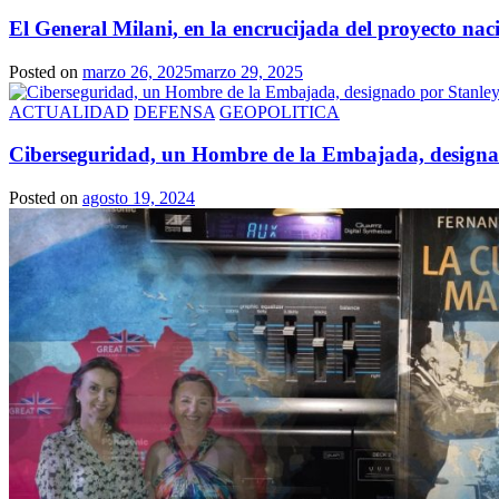
El General Milani, en la encrucijada del proyecto nac
Posted on
marzo 26, 2025
marzo 29, 2025
ACTUALIDAD
DEFENSA
GEOPOLITICA
Ciberseguridad, un Hombre de la Embajada, designado
Posted on
agosto 19, 2024