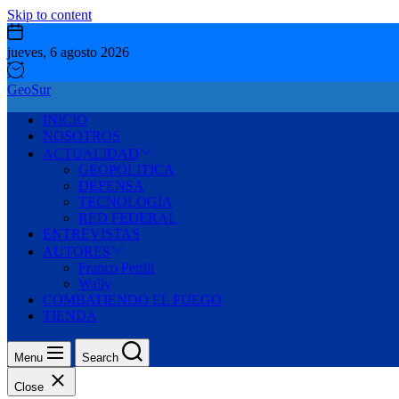
Skip to content
jueves, 6 agosto 2026
GeoSur
INICIO
NOSOTROS
ACTUALIDAD
GEOPOLITICA
DEFENSA
TECNOLOGÍA
RED FEDERAL
ENTREVISTAS
AUTORES
Franco Petrili
Wally
COMBATIENDO EL FUEGO
TIENDA
Menu
Search
Close