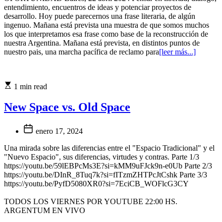
entendimiento, encuentros de ideas y potenciar proyectos de
desarrollo. Hoy puede parecernos una frase literaria, de algún
ingenuo. Mañana está prevista una muestra de que somos muchos
los que interpretamos esa frase como base de la reconstrucción de
nuestra Argentina. Mañana está prevista, en distintos puntos de
nuestro pais, una marcha pacífica de reclamo para
[leer más...]
1 min read
New Space vs. Old Space
enero 17, 2024
Una mirada sobre las diferencias entre el "Espacio Tradicional" y el
"Nuevo Espacio", sus diferencias, virtudes y contras. Parte 1/3
https://youtu.be/59lEBPcMs3E?si=kMM9uFJck9n-e0Ub Parte 2/3
https://youtu.be/DInR_8Tuq7k?si=fITzmZHTPcJtCshk Parte 3/3
https://youtu.be/PyfD5080XR0?si=7EciCB_WOFlcG3CY
TODOS LOS VIERNES POR YOUTUBE 22:00 HS.
ARGENTUM EN VIVO