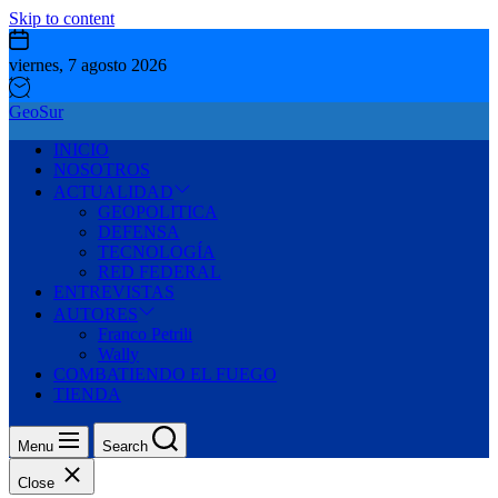
Skip to content
viernes, 7 agosto 2026
GeoSur
INICIO
NOSOTROS
ACTUALIDAD
GEOPOLITICA
DEFENSA
TECNOLOGÍA
RED FEDERAL
ENTREVISTAS
AUTORES
Franco Petrili
Wally
COMBATIENDO EL FUEGO
TIENDA
Menu
Search
Close