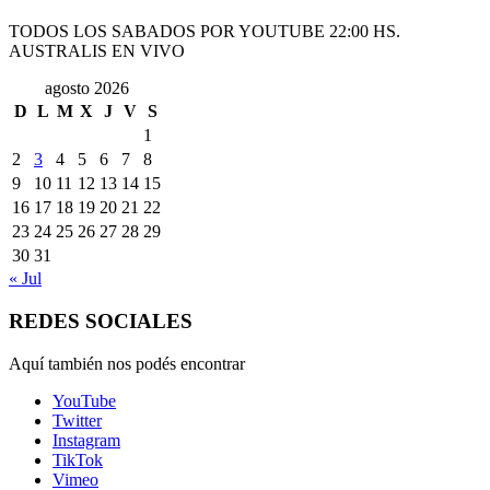
TODOS LOS SABADOS POR YOUTUBE 22:00 HS.
AUSTRALIS EN VIVO
agosto 2026
D
L
M
X
J
V
S
1
2
3
4
5
6
7
8
9
10
11
12
13
14
15
16
17
18
19
20
21
22
23
24
25
26
27
28
29
30
31
« Jul
REDES SOCIALES
Aquí también nos podés encontrar
YouTube
Twitter
Instagram
TikTok
Vimeo