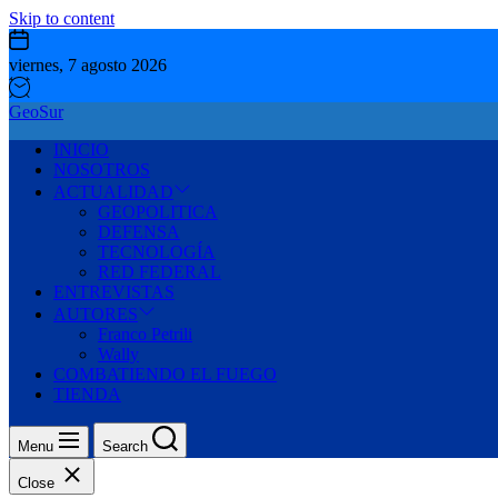
Skip to content
viernes, 7 agosto 2026
GeoSur
INICIO
NOSOTROS
ACTUALIDAD
GEOPOLITICA
DEFENSA
TECNOLOGÍA
RED FEDERAL
ENTREVISTAS
AUTORES
Franco Petrili
Wally
COMBATIENDO EL FUEGO
TIENDA
Menu
Search
Close