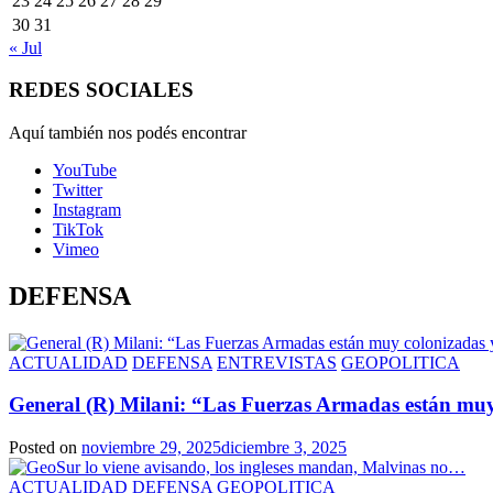
23
24
25
26
27
28
29
30
31
« Jul
REDES SOCIALES
Aquí también nos podés encontrar
YouTube
Twitter
Instagram
TikTok
Vimeo
DEFENSA
ACTUALIDAD
DEFENSA
ENTREVISTAS
GEOPOLITICA
General (R) Milani: “Las Fuerzas Armadas están muy
Posted on
noviembre 29, 2025
diciembre 3, 2025
ACTUALIDAD
DEFENSA
GEOPOLITICA