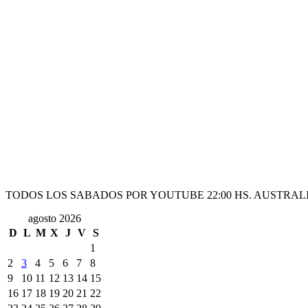
TODOS LOS SABADOS POR YOUTUBE 22:00 HS. AUSTRALI
agosto 2026
D
L
M
X
J
V
S
1
2
3
4
5
6
7
8
9
10
11
12
13
14
15
16
17
18
19
20
21
22