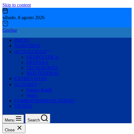
Skip to content
sábado, 8 agosto 2026
GeoSur
INICIO
NOSOTROS
ACTUALIDAD
GEOPOLITICA
DEFENSA
TECNOLOGÍA
RED FEDERAL
ENTREVISTAS
AUTORES
Franco Petrili
Wally
COMBATIENDO EL FUEGO
TIENDA
Menu
Search
Close