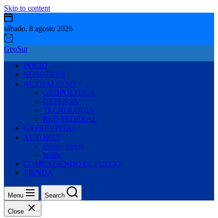
Skip to content
sábado, 8 agosto 2026
GeoSur
INICIO
NOSOTROS
ACTUALIDAD
GEOPOLITICA
DEFENSA
TECNOLOGÍA
RED FEDERAL
ENTREVISTAS
AUTORES
Franco Petrili
Wally
COMBATIENDO EL FUEGO
TIENDA
Menu
Search
Close