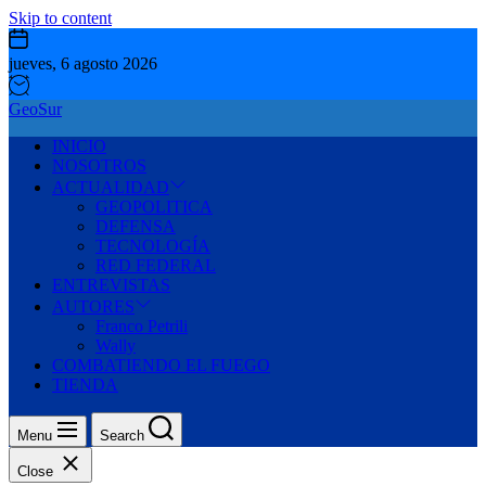
Skip to content
jueves, 6 agosto 2026
GeoSur
INICIO
NOSOTROS
ACTUALIDAD
GEOPOLITICA
DEFENSA
TECNOLOGÍA
RED FEDERAL
ENTREVISTAS
AUTORES
Franco Petrili
Wally
COMBATIENDO EL FUEGO
TIENDA
Menu
Search
Close