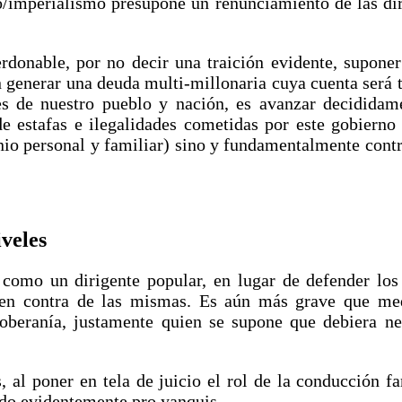
o/imperialismo presupone un renunciamiento de las dir
rdonable, por no decir una traición evidente, supone
 generar una deuda multi-millonaria cuya cuenta será tr
es de nuestro pueblo y nación, es avanzar decididame
de estafas e ilegalidades cometidas por este gobierno
io personal y familiar) sino y fundamentalmente contra
iveles
como un dirigente popular, en lugar de defender los 
s en contra de las mismas. Es aún más grave que med
oberanía, justamente quien se supone que debiera ne
 al poner en tela de juicio el rol de la conducción fa
tando evidentemente pro yanquis…