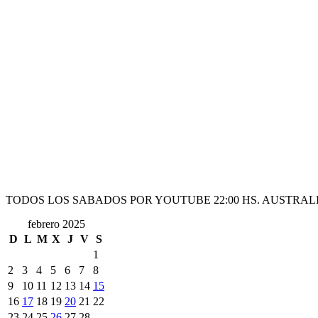
TODOS LOS SABADOS POR YOUTUBE 22:00 HS. AUSTRALI
febrero 2025
D
L
M
X
J
V
S
1
2
3
4
5
6
7
8
9
10
11
12
13
14
15
16
17
18
19
20
21
22
23
24
25
26
27
28