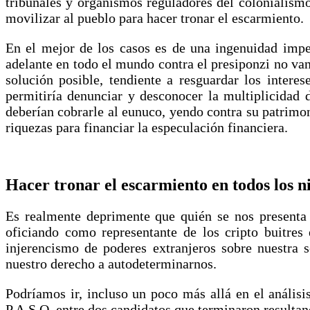
tribunales y organismos reguladores del colonialism
movilizar al pueblo para hacer tronar el escarmiento.
En el mejor de los casos es de una ingenuidad impe
adelante en todo el mundo contra el presiponzi no van
solución posible, tendiente a resguardar los interes
permitiría denunciar y desconocer la multiplicidad 
deberían cobrarle al eunuco, yendo contra su patrimon
riquezas para financiar la especulación financiera.
Hacer tronar el escarmiento en todos los n
Es realmente deprimente que quién se nos presenta 
oficiando como representante de los cripto buitre
injerencismo de poderes extranjeros sobre nuestra s
nuestro derecho a autodeterminarnos.
Podríamos ir, incluso un poco más allá en el análisis,
P.A.S.O, entre dos candidatos que terminaron resul