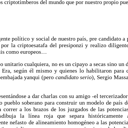
s criptotimberos del mundo que por nuestro propio pue
nte político y social de nuestro país, pre candidato a 
por la criptoesatafa del presiponzi y realizo dilige
nquis como europeos…
o unitario cualquiera, no es un cipayo a secas sino un
Era, según él mismo y quienes lo habilitaron para c
a embajada yanqui (pero
candidato serio
), Sergio Massa
esentándose a dar charlas con su amigo -el tercerizad
 pueblo soberano para construir un modelo de país de
ja correr a los brazos de los juzgados de las potenci
ibuja la línea roja que separa históricamente a l
ente nefasto de alineamiento homogéneo a las potencias