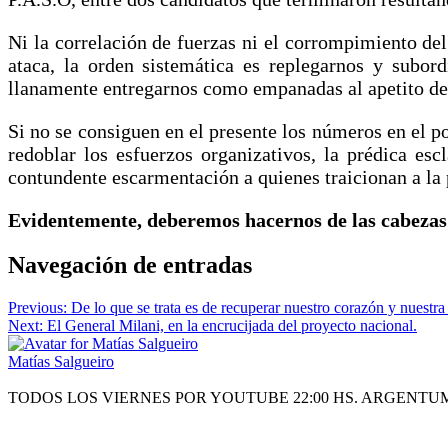
Ni la correlación de fuerzas ni el corrompimiento del
ataca, la orden sistemática es replegarnos y subor
llanamente entregarnos como empanadas al apetito de 
Si no se consiguen en el presente los números en el p
redoblar los esfuerzos organizativos, la prédica e
contundente escarmentación a quienes traicionan a la pa
Evidentemente, deberemos hacernos de las cabezas
Navegación de entradas
Previous:
De lo que se trata es de recuperar nuestro corazón y nuestra
Next:
El General Milani, en la encrucijada del proyecto nacional.
Matías Salgueiro
TODOS LOS VIERNES POR YOUTUBE 22:00 HS. ARGENTU