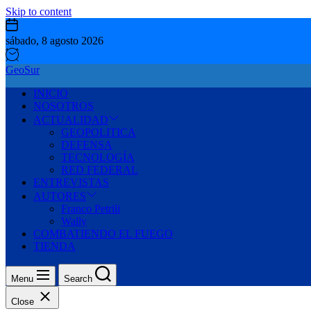
Skip to content
sábado, 8 agosto 2026
GeoSur
INICIO
NOSOTROS
ACTUALIDAD
GEOPOLITICA
DEFENSA
TECNOLOGÍA
RED FEDERAL
ENTREVISTAS
AUTORES
Franco Petrili
Wally
COMBATIENDO EL FUEGO
TIENDA
Menu
Search
Close