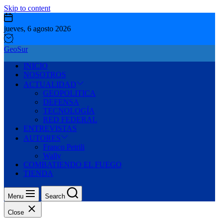
Skip to content
jueves, 6 agosto 2026
GeoSur
INICIO
NOSOTROS
ACTUALIDAD
GEOPOLITICA
DEFENSA
TECNOLOGÍA
RED FEDERAL
ENTREVISTAS
AUTORES
Franco Petrili
Wally
COMBATIENDO EL FUEGO
TIENDA
Menu
Search
Close