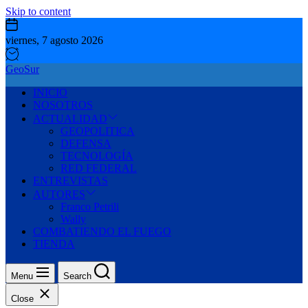
Skip to content
viernes, 7 agosto 2026
GeoSur
INICIO
NOSOTROS
ACTUALIDAD
GEOPOLITICA
DEFENSA
TECNOLOGÍA
RED FEDERAL
ENTREVISTAS
AUTORES
Franco Petrili
Wally
COMBATIENDO EL FUEGO
TIENDA
Menu
Search
Close