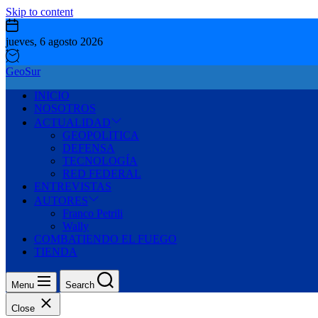
Skip to content
jueves, 6 agosto 2026
GeoSur
INICIO
NOSOTROS
ACTUALIDAD
GEOPOLITICA
DEFENSA
TECNOLOGÍA
RED FEDERAL
ENTREVISTAS
AUTORES
Franco Petrili
Wally
COMBATIENDO EL FUEGO
TIENDA
Menu
Search
Close