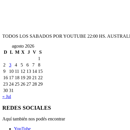
TODOS LOS SABADOS POR YOUTUBE 22:00 HS. AUSTRALI
agosto 2026
D
L
M
X
J
V
S
1
2
3
4
5
6
7
8
9
10
11
12
13
14
15
16
17
18
19
20
21
22
23
24
25
26
27
28
29
30
31
« Jul
REDES SOCIALES
Aquí también nos podés encontrar
YouTube