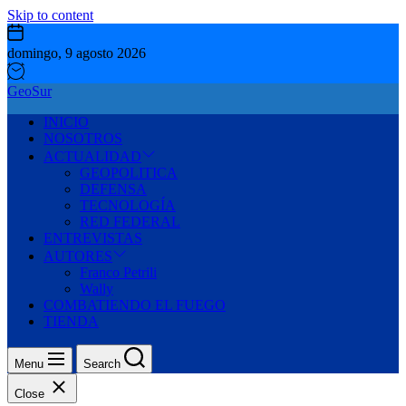
Skip to content
domingo, 9 agosto 2026
GeoSur
INICIO
NOSOTROS
ACTUALIDAD
GEOPOLITICA
DEFENSA
TECNOLOGÍA
RED FEDERAL
ENTREVISTAS
AUTORES
Franco Petrili
Wally
COMBATIENDO EL FUEGO
TIENDA
Menu
Search
Close