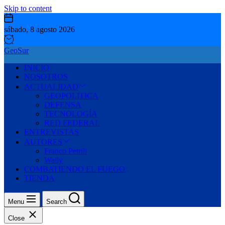
Skip to content
sábado, 8 agosto 2026
GeoSur
INICIO
NOSOTROS
ACTUALIDAD
GEOPOLITICA
DEFENSA
TECNOLOGÍA
RED FEDERAL
ENTREVISTAS
AUTORES
Franco Petrili
Wally
COMBATIENDO EL FUEGO
TIENDA
Menu
Search
Close