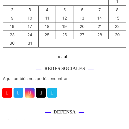
1
2
3
4
5
6
7
8
9
10
11
12
13
14
15
16
17
18
19
20
21
22
23
24
25
26
27
28
29
30
31
« Jul
REDES SOCIALES
Aquí también nos podés encontrar
Y
T
I
T
V
o
w
n
i
i
u
i
s
k
m
DEFENSA
T
t
t
T
e