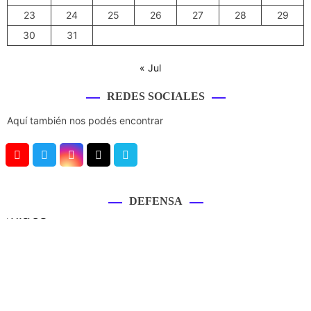
23
24
25
26
27
28
29
30
31
« Jul
REDES SOCIALES
Aquí también nos podés encontrar
Y
T
I
T
V
o
w
n
i
i
u
i
s
k
m
DEFENSA
T
t
t
T
e
u
t
a
o
o
b
e
g
k
e
r
r