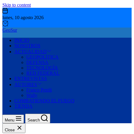
Skip to content
lunes, 10 agosto 2026
GeoSur
INICIO
NOSOTROS
ACTUALIDAD
GEOPOLITICA
DEFENSA
TECNOLOGÍA
RED FEDERAL
ENTREVISTAS
AUTORES
Franco Petrili
Wally
COMBATIENDO EL FUEGO
TIENDA
Menu
Search
Close