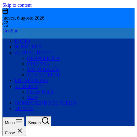
Skip to content
jueves, 6 agosto 2026
GeoSur
INICIO
NOSOTROS
ACTUALIDAD
GEOPOLITICA
DEFENSA
TECNOLOGÍA
RED FEDERAL
ENTREVISTAS
AUTORES
Franco Petrili
Wally
COMBATIENDO EL FUEGO
TIENDA
Menu
Search
Close