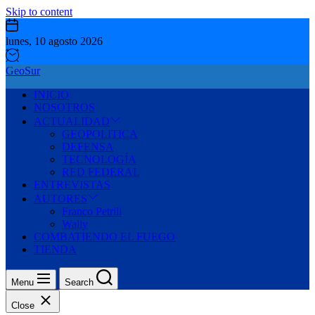
Skip to content
lunes, 10 agosto 2026
GeoSur
INICIO
NOSOTROS
ACTUALIDAD
GEOPOLITICA
DEFENSA
TECNOLOGÍA
RED FEDERAL
ENTREVISTAS
AUTORES
Franco Petrili
Wally
COMBATIENDO EL FUEGO
TIENDA
Menu
Search
Close