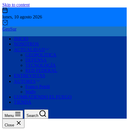
Skip to content
lunes, 10 agosto 2026
GeoSur
INICIO
NOSOTROS
ACTUALIDAD
GEOPOLITICA
DEFENSA
TECNOLOGÍA
RED FEDERAL
ENTREVISTAS
AUTORES
Franco Petrili
Wally
COMBATIENDO EL FUEGO
TIENDA
Menu
Search
Close