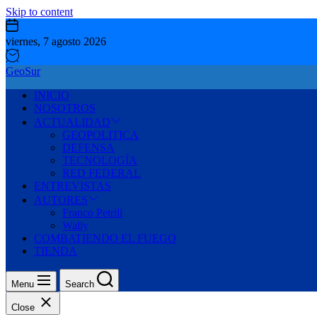
Skip to content
viernes, 7 agosto 2026
GeoSur
INICIO
NOSOTROS
ACTUALIDAD
GEOPOLITICA
DEFENSA
TECNOLOGÍA
RED FEDERAL
ENTREVISTAS
AUTORES
Franco Petrili
Wally
COMBATIENDO EL FUEGO
TIENDA
Menu
Search
Close