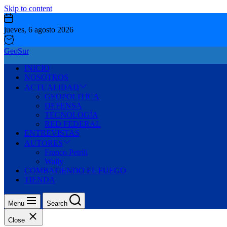
Skip to content
jueves, 6 agosto 2026
GeoSur
INICIO
NOSOTROS
ACTUALIDAD
GEOPOLITICA
DEFENSA
TECNOLOGÍA
RED FEDERAL
ENTREVISTAS
AUTORES
Franco Petrili
Wally
COMBATIENDO EL FUEGO
TIENDA
Menu
Search
Close