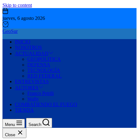
Skip to content
jueves, 6 agosto 2026
GeoSur
INICIO
NOSOTROS
ACTUALIDAD
GEOPOLITICA
DEFENSA
TECNOLOGÍA
RED FEDERAL
ENTREVISTAS
AUTORES
Franco Petrili
Wally
COMBATIENDO EL FUEGO
TIENDA
Menu
Search
Close