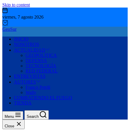
Skip to content
viernes, 7 agosto 2026
GeoSur
INICIO
NOSOTROS
ACTUALIDAD
GEOPOLITICA
DEFENSA
TECNOLOGÍA
RED FEDERAL
ENTREVISTAS
AUTORES
Franco Petrili
Wally
COMBATIENDO EL FUEGO
TIENDA
Menu
Search
Close