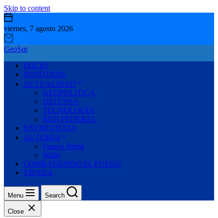
Skip to content
viernes, 7 agosto 2026
GeoSur
INICIO
NOSOTROS
ACTUALIDAD
GEOPOLITICA
DEFENSA
TECNOLOGÍA
RED FEDERAL
ENTREVISTAS
AUTORES
Franco Petrili
Wally
COMBATIENDO EL FUEGO
TIENDA
Menu
Search
Close