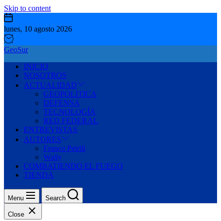
Skip to content
lunes, 10 agosto 2026
GeoSur
INICIO
NOSOTROS
ACTUALIDAD
GEOPOLITICA
DEFENSA
TECNOLOGÍA
RED FEDERAL
ENTREVISTAS
AUTORES
Franco Petrili
Wally
COMBATIENDO EL FUEGO
TIENDA
Menu
Search
Close