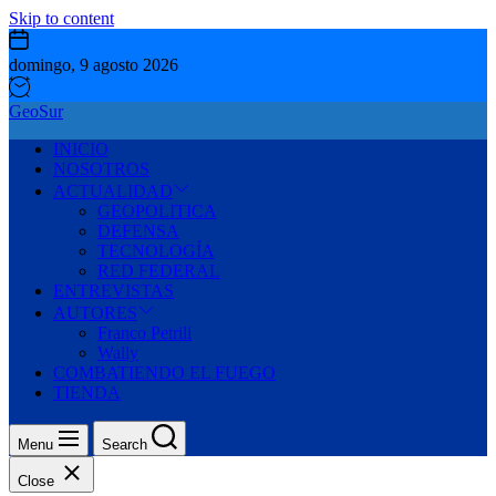
Skip to content
domingo, 9 agosto 2026
GeoSur
INICIO
NOSOTROS
ACTUALIDAD
GEOPOLITICA
DEFENSA
TECNOLOGÍA
RED FEDERAL
ENTREVISTAS
AUTORES
Franco Petrili
Wally
COMBATIENDO EL FUEGO
TIENDA
Menu
Search
Close