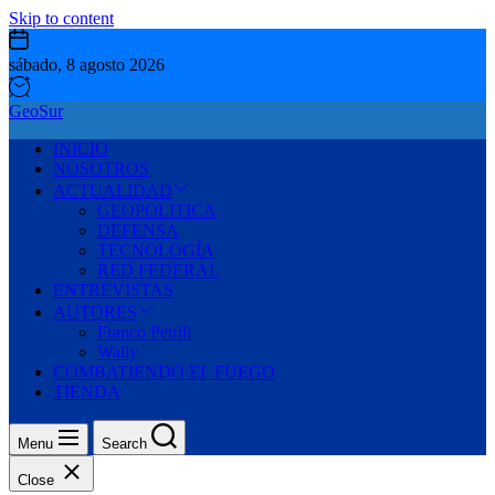
Skip to content
sábado, 8 agosto 2026
GeoSur
INICIO
NOSOTROS
ACTUALIDAD
GEOPOLITICA
DEFENSA
TECNOLOGÍA
RED FEDERAL
ENTREVISTAS
AUTORES
Franco Petrili
Wally
COMBATIENDO EL FUEGO
TIENDA
Menu
Search
Close