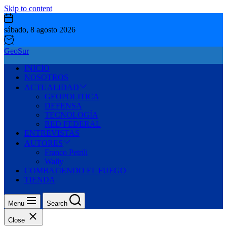
Skip to content
sábado, 8 agosto 2026
GeoSur
INICIO
NOSOTROS
ACTUALIDAD
GEOPOLITICA
DEFENSA
TECNOLOGÍA
RED FEDERAL
ENTREVISTAS
AUTORES
Franco Petrili
Wally
COMBATIENDO EL FUEGO
TIENDA
Menu
Search
Close