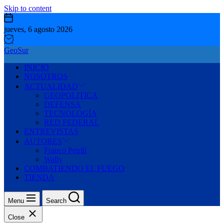
Skip to content
jueves, 6 agosto 2026
GeoSur
INICIO
NOSOTROS
ACTUALIDAD
GEOPOLITICA
DEFENSA
TECNOLOGÍA
RED FEDERAL
ENTREVISTAS
AUTORES
Franco Petrili
Wally
COMBATIENDO EL FUEGO
TIENDA
Menu
Search
Close