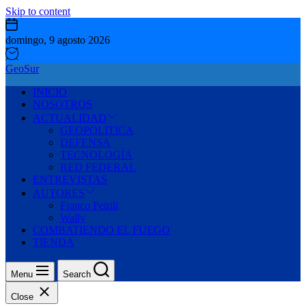
Skip to content
domingo, 9 agosto 2026
GeoSur
INICIO
NOSOTROS
ACTUALIDAD
GEOPOLITICA
DEFENSA
TECNOLOGÍA
RED FEDERAL
ENTREVISTAS
AUTORES
Franco Petrili
Wally
COMBATIENDO EL FUEGO
TIENDA
Menu
Search
Close