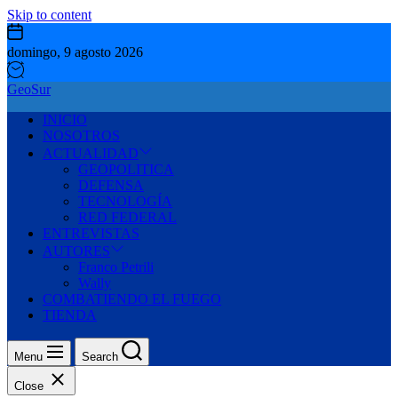
Skip to content
domingo, 9 agosto 2026
GeoSur
INICIO
NOSOTROS
ACTUALIDAD
GEOPOLITICA
DEFENSA
TECNOLOGÍA
RED FEDERAL
ENTREVISTAS
AUTORES
Franco Petrili
Wally
COMBATIENDO EL FUEGO
TIENDA
Menu
Search
Close