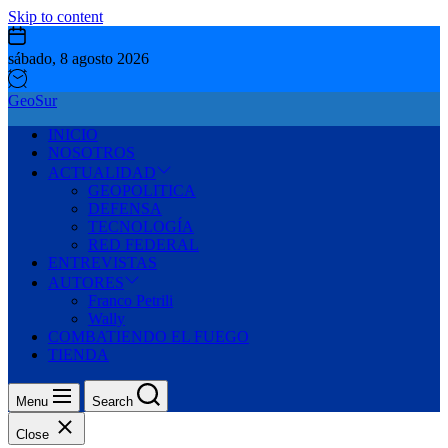
Skip to content
sábado, 8 agosto 2026
GeoSur
INICIO
NOSOTROS
ACTUALIDAD
GEOPOLITICA
DEFENSA
TECNOLOGÍA
RED FEDERAL
ENTREVISTAS
AUTORES
Franco Petrili
Wally
COMBATIENDO EL FUEGO
TIENDA
Menu
Search
Close