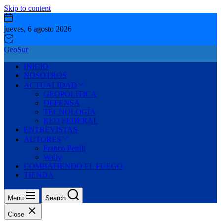
Skip to content
jueves, 6 agosto 2026
GeoSur
INICIO
NOSOTROS
ACTUALIDAD
GEOPOLITICA
DEFENSA
TECNOLOGÍA
RED FEDERAL
ENTREVISTAS
AUTORES
Franco Petrili
Wally
COMBATIENDO EL FUEGO
TIENDA
Menu
Search
Close