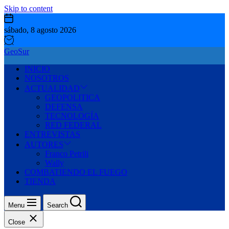
Skip to content
sábado, 8 agosto 2026
GeoSur
INICIO
NOSOTROS
ACTUALIDAD
GEOPOLITICA
DEFENSA
TECNOLOGÍA
RED FEDERAL
ENTREVISTAS
AUTORES
Franco Petrili
Wally
COMBATIENDO EL FUEGO
TIENDA
Menu
Search
Close