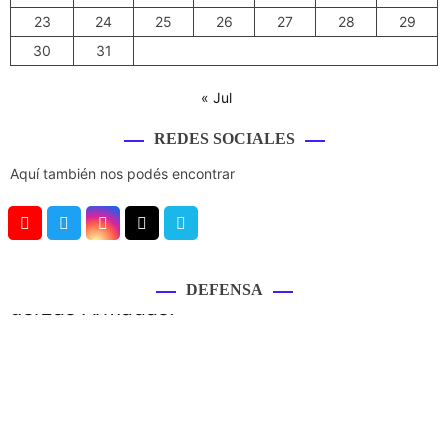
23
24
25
26
27
28
29
30
31
« Jul
REDES SOCIALES
Aquí también nos podés encontrar
Y
T
I
T
V
o
w
n
i
i
u
i
s
k
m
DEFENSA
T
t
t
T
e
u
t
a
o
o
b
e
g
k
e
r
r