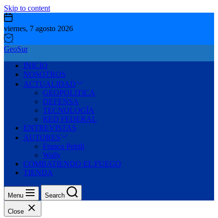
Skip to content
viernes, 7 agosto 2026
GeoSur
INICIO
NOSOTROS
ACTUALIDAD
GEOPOLITICA
DEFENSA
TECNOLOGÍA
RED FEDERAL
ENTREVISTAS
AUTORES
Franco Petrili
Wally
COMBATIENDO EL FUEGO
TIENDA
Menu
Search
Close