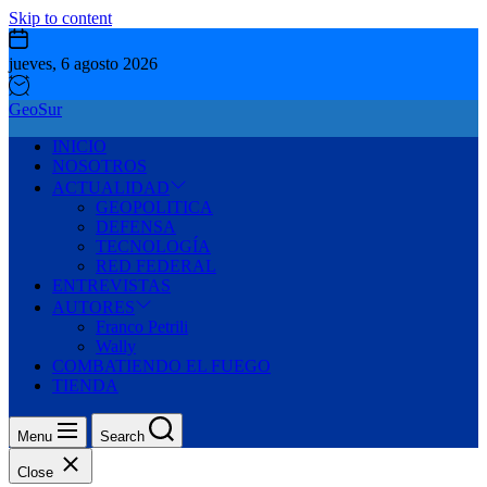
Skip to content
jueves, 6 agosto 2026
GeoSur
INICIO
NOSOTROS
ACTUALIDAD
GEOPOLITICA
DEFENSA
TECNOLOGÍA
RED FEDERAL
ENTREVISTAS
AUTORES
Franco Petrili
Wally
COMBATIENDO EL FUEGO
TIENDA
Menu
Search
Close