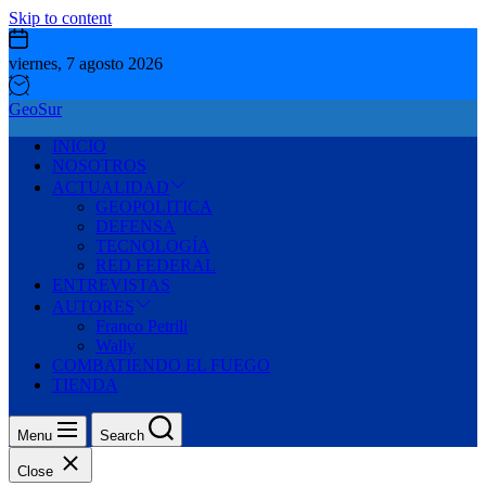
Skip to content
viernes, 7 agosto 2026
GeoSur
INICIO
NOSOTROS
ACTUALIDAD
GEOPOLITICA
DEFENSA
TECNOLOGÍA
RED FEDERAL
ENTREVISTAS
AUTORES
Franco Petrili
Wally
COMBATIENDO EL FUEGO
TIENDA
Menu
Search
Close